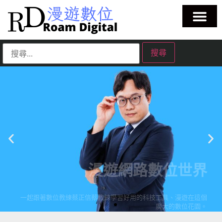
漫遊網路數位世界
一起跟著數位教練蔡正信蔡教練學習好用的科技工具、漫遊在這個
廣大的數位花園。
| 蘋果教學 | Evernote教學 | 筆記工具教學 | 雲端服務教學 | 生成式AI
教學 |
點擊這裡