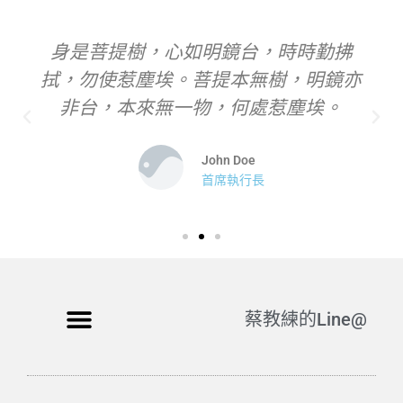
身是菩提樹，心如明鏡台，時時勤拂
拭，勿使惹塵埃。菩提本無樹，明鏡亦
非台，本來無一物，何處惹塵埃。
John Doe
首席執行長
蔡教練的Line@