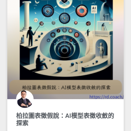
柏拉圖表徵假說：AI模型表徵收斂的
探索