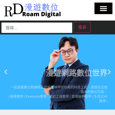
漫遊網路數位世界
一起跟著數位教練蔡正信蔡教練學習好用的科技工具、漫遊在這個
廣大的數位花園。
| 蘋果教學 | Evernote教學 | 筆記工具教學 | 雲端服務教學 | 生成式AI
教學 |
點擊這裡