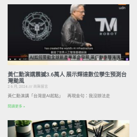
黃仁勳演講震撼3.6萬人 展示輝達數位孿生預測台
灣颱風
2 6 月, 2024
尚無留言
黃仁勳演講「台灣是AI起點」 再現金句：我沒辦法走
閱讀更多 »