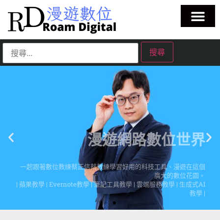
漫遊網路數位世界
一起跟著數位教練蔡正信蔡教練學習好用的科技工具、漫遊在這個
廣大的數位花園。
| 蘋果教學 | Evernote教學 | 筆記工具教學 | 雲端服務教學 | 生成式AI
教學 |
點擊這裡