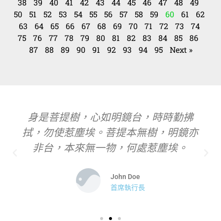
38
39
40
41
42
43
44
45
46
47
48
49
50
51
52
53
54
55
56
57
58
59
60
61
62
63
64
65
66
67
68
69
70
71
72
73
74
75
76
77
78
79
80
81
82
83
84
85
86
87
88
89
90
91
92
93
94
95
Next »
身是菩提樹，心如明鏡台，時時勤拂
拭，勿使惹塵埃。菩提本無樹，明鏡亦
非台，本來無一物，何處惹塵埃。
John Doe
首席執行長