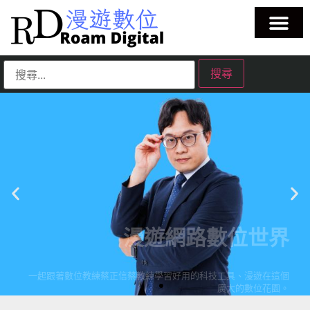
漫遊網路數位世界
一起跟著數位教練蔡正信蔡教練學習好用的科技工具、漫遊在這個
廣大的數位花園。
| 蘋果教學 | Evernote教學 | 筆記工具教學 | 雲端服務教學 | 生成式AI
教學 |
點擊這裡