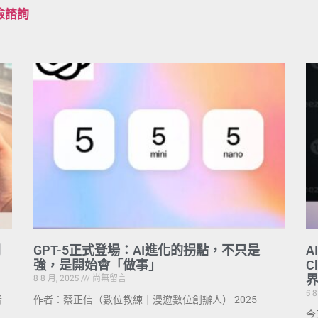
檢諮詢
閱
GPT-5正式登場：AI進化的拐點，不只是
A
強，是開始會「做事」
C
8 8 月, 2025
尚無留言
5 
者
作者：蔡正信（數位教練｜漫遊數位創辦人） 2025
今