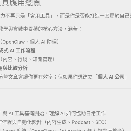
I 工具應用總覽
競爭力不再只是「會用工具」，而是你是否能打造一套屬於自己
教學與實戰中累積的核心方法，涵蓋：
（OpenClaw、個人 AI 助理）
生成式 AI 工作流程
（內容、行銷、知識管理）
應用與比較分析
這些文章會讓你更有效率；但如果你想建立「
個人 AI 公司
」
PT 與 AI 工具基礎開始，理解 AI 如何協助日常工作
工作流程與自動化設計（內容生成、Podcast、SEO）
 Agent 系統（OpenClaw、Antigravity、個人知識庫整合）