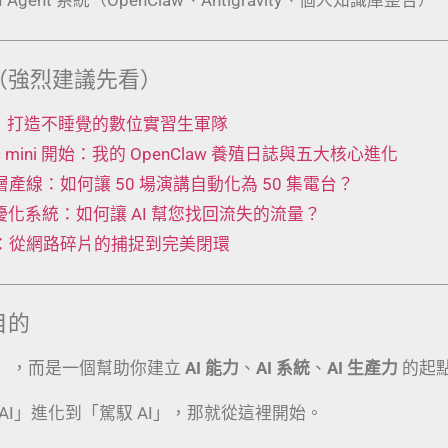
（強烈建議先看）
 工廠：打造不睡覺的數位實習生軍隊
Mac mini 開始：我的 OpenClaw 養殖日誌與五大核心進化
t 五層產線：如何讓 50 場演講自動化為 50 集電台？
動優化系統：如何讓 AI 幫您找回流失的流量？
術：從網路碎片的捕捉到完美閉環
目的
」，而是一個幫助你建立
AI 能力
、
AI 系統
、
AI 生產力
的起
AI」進化到「駕馭 AI」，那就從這裡開始。