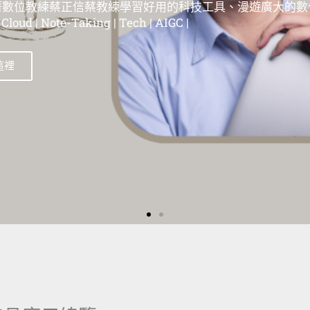
位教練蔡正信蔡教練學習好用的科技工具、漫遊在這個廣大
| 蘋果教學 | Evernote教學 | 筆記工具教學 | 雲端服務教學 | 