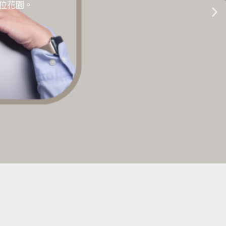
的數位花園。
生成式AI教學 |
點擊這裡