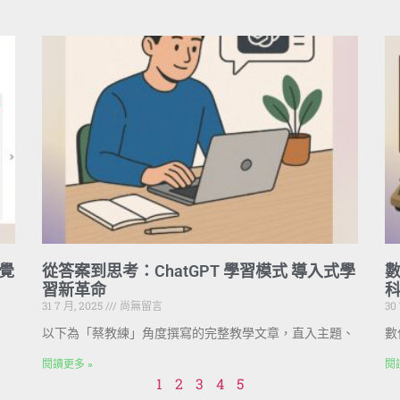
直覺
從答案到思考：ChatGPT 學習模式 導入式學
數
習新革命
31 7 月, 2025
尚無留言
30
以下為「蔡教練」角度撰寫的完整教學文章，直入主題、
數
閱讀更多 »
閱
1
2
3
4
5