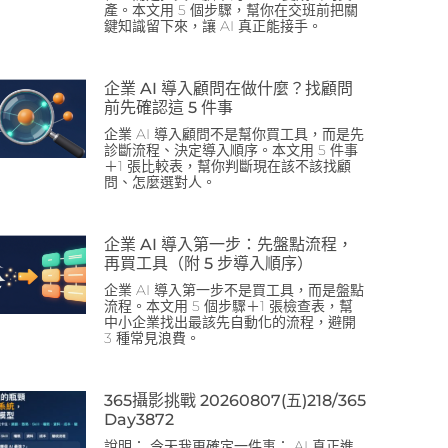
產。本文用 5 個步驟，幫你在交班前把關
鍵知識留下來，讓 AI 真正能接手。
企業 AI 導入顧問在做什麼？找顧問
前先確認這 5 件事
企業 AI 導入顧問不是幫你買工具，而是先
診斷流程、決定導入順序。本文用 5 件事
＋1 張比較表，幫你判斷現在該不該找顧
問、怎麼選對人。
企業 AI 導入第一步：先盤點流程，
再買工具（附 5 步導入順序）
企業 AI 導入第一步不是買工具，而是盤點
流程。本文用 5 個步驟＋1 張檢查表，幫
中小企業找出最該先自動化的流程，避開
3 種常見浪費。
365攝影挑戰 20260807(五)218/365
Day3872
說明： 今天我更確定一件事： AI 真正進