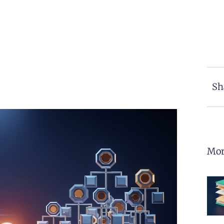
Sh
Mor