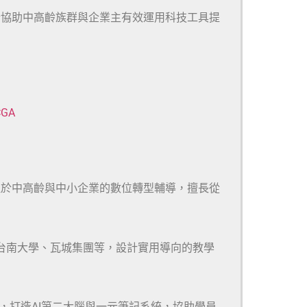
於協助中高齡族群與企業主有效運用科技工具提
CGA
注於中高齡與中小企業的數位轉型輔導，擅長從
、台南大學、瓦城集團等，設計實用導向的教學
m等多款工具，打造AI第二大腦與一元筆記系統，協助學員