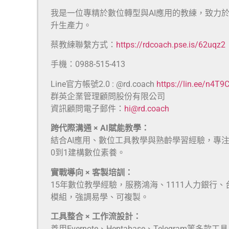
我是一位專精於數位轉型與AI應用的教練，致力
升生產力。
蔡教練聯繫方式：
https://rdcoach.pse.is/62uqz2
手機：0988-515-413
Line官方帳號2.0 : @rd.coach
https://lin.ee/n4T9
群英企業管理顧問股份有限公司
資訊顧問電子郵件：
hi@rd.coach
跨代際溝通 × AI賦能教學：
結合AI應用、數位工具教學與熟齡學習經驗，專
0到1建構數位素養。
實戰導向 × 客製培訓：
15年數位教學經驗，服務鴻海、1111人力銀行
模組，強調易學、可複製。
工具整合 × 工作流設計：
善用Evernote、Heptabase、Telegra