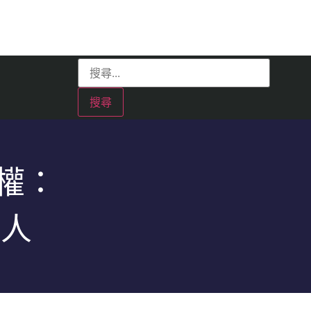
導權：
制人