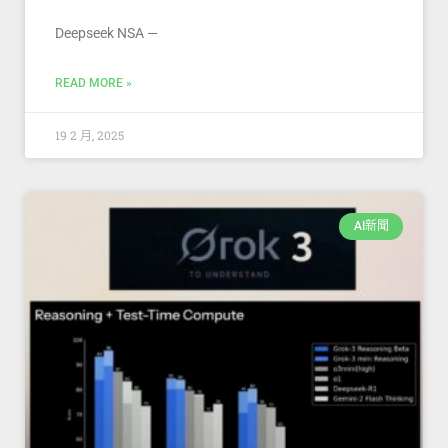
Deepseek NSA —
READ MORE »
19 2 月, 2025
AI新聞