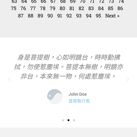
63
64
65
66
67
68
69
70
71
72
73
74
75
76
77
78
79
80
81
82
83
84
85
86
87
88
89
90
91
92
93
94
95
Next »
身是菩提樹，心如明鏡台，時時勤拂
拭，勿使惹塵埃。菩提本無樹，明鏡亦
非台，本來無一物，何處惹塵埃。
John Doe
首席執行長