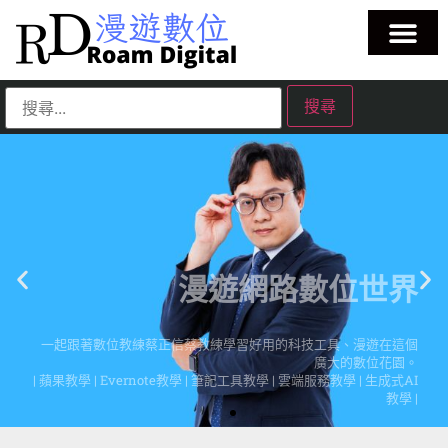
漫遊網路數位世界
一起跟著數位教練蔡正信蔡教練學習好用的科技工具、漫遊在這個
廣大的數位花園。
| 蘋果教學 | Evernote教學 | 筆記工具教學 | 雲端服務教學 | 生成式AI
教學 |
點擊這裡