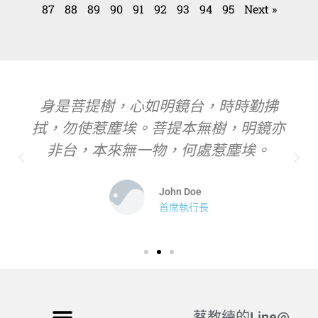
87
88
89
90
91
92
93
94
95
Next »
身是菩提樹，心如明鏡台，時時勤拂
拭，勿使惹塵埃。菩提本無樹，明鏡亦
非台，本來無一物，何處惹塵埃。
John Doe
首席執行長
蔡教練的Line@