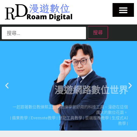
漫遊網路數位世界
一起跟著數位教練蔡正信蔡教練學習好用的科技工具、漫遊在這個
廣大的數位花園。
| 蘋果教學 | Evernote教學 | 筆記工具教學 | 雲端服務教學 | 生成式AI
教學 |
點擊這裡