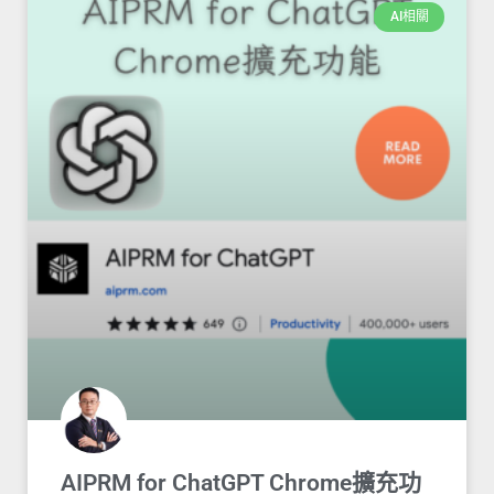
AI相關
AIPRM for ChatGPT Chrome擴充功