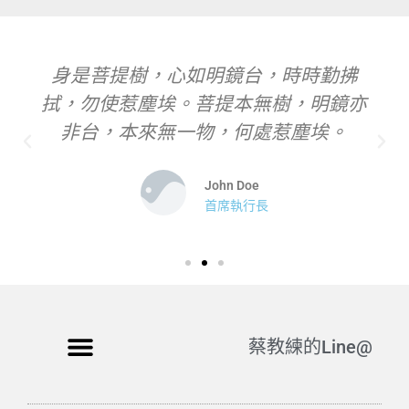
身是菩提樹，心如明鏡台，時時勤拂
拭，勿使惹塵埃。菩提本無樹，明鏡亦
非台，本來無一物，何處惹塵埃。
John Doe
首席執行長
蔡教練的Line@