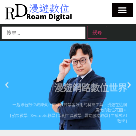
漫遊網路數位世界
一起跟著數位教練蔡正信蔡教練學習好用的科技工具、漫遊在這個
廣大的數位花園。
| 蘋果教學 | Evernote教學 | 筆記工具教學 | 雲端服務教學 | 生成式AI
教學 |
點擊這裡