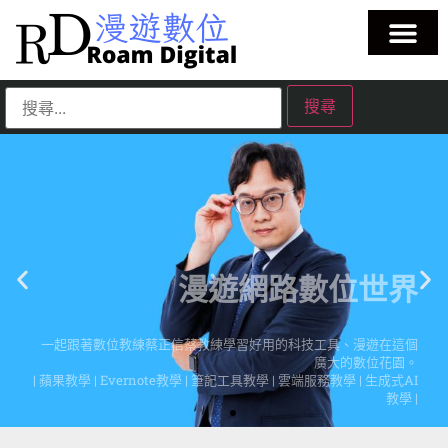
漫遊網路數位世界
一起跟著數位教練蔡正信蔡教練學習好用的科技工具、漫遊在這個
廣大的數位花園。
| 蘋果教學 | Evernote教學 | 筆記工具教學 | 雲端服務教學 | 生成式AI
教學 |
點擊這裡