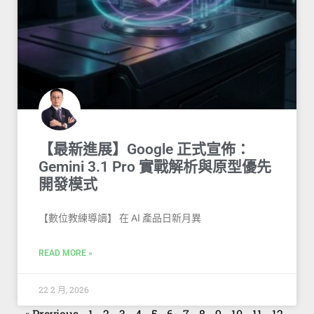
【最新進展】Google 正式宣佈：
Gemini 3.1 Pro 實戰解析與原型優先
開發模式
【數位教練導讀】 在 AI 產品日新月異
READ MORE »
22 2 月, 2026
« Previous
1
2
3
4
5
6
7
8
9
10
11
12