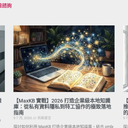
檢諮詢
線
【MaxKB 實戰】2026 打造企業級本地知識
【
庫：從私有資料隱私到特工協作的極致落地
推
指南
9 7 月, 2026
尚無留言
9 
中
探討如何利用 MaxKB 打造企業級本地知識庫，結合 omlx
探