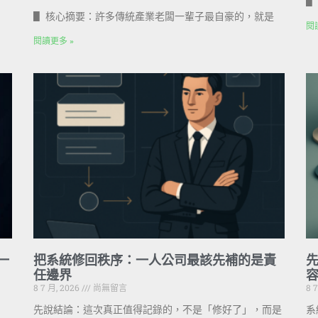
▋
▋ 核心摘要：許多傳統產業老闆一輩子最自豪的，就是
閱
閱讀更多 »
一
把系統修回秩序：一人公司最該先補的是責
任邊界
8 7 月, 2026
尚無留言
8 
先說結論：這次真正值得記錄的，不是「修好了」，而是
系