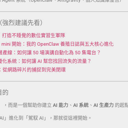
（強烈建議先看）
 工廠：打造不睡覺的數位實習生軍隊
Mac mini 開始：我的 OpenClaw 養殖日誌與五大核心進化
t 五層產線：如何讓 50 場演講自動化為 50 集電台？
動優化系統：如何讓 AI 幫您找回流失的流量？
術：從網路碎片的捕捉到完美閉環
目的
」，而是一個幫助你建立
AI 能力
、
AI 系統
、
AI 生產力
的起
AI」進化到「駕馭 AI」，那就從這裡開始。