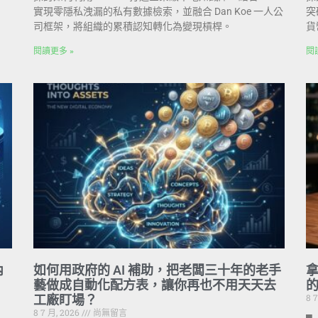
實現零隱私洩漏的私有數據檢索，並融合 Dan Koe 一人公
突
司框架，將組織的累積認知轉化為變現槓桿。
貨
閱讀更多 »
閱
內
如何用政府的 AI 補助，把老闆三十年的老手
拿
藝做成自動化配方表，讓你再也不用天天去
8 
工廠盯場？
8 7 月, 2026
尚無留言