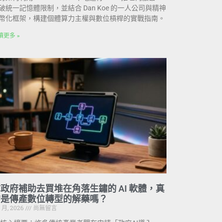
破統一記憶體限制，並結合 Dan Koe 的一人公司與精神
幣化框架，構建個體算力主權與數位槓桿的實戰指南。
讀更多 »
政府補助去買堆在角落生鏽的 AI 軟體，真
的是傳產數位轉型的解藥嗎？
7 月, 2026
尚無留言