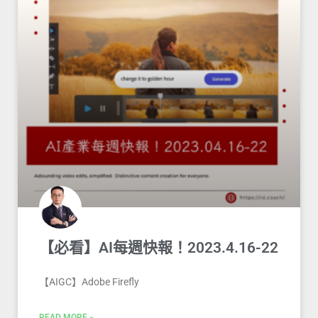
【必看】AI每週快報！2023.4.16-22
【AIGC】Adobe Firefly
READ MORE »