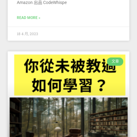
Amazon 出品 CodeWhispe
READ MORE »
18 4 月, 2023
文章