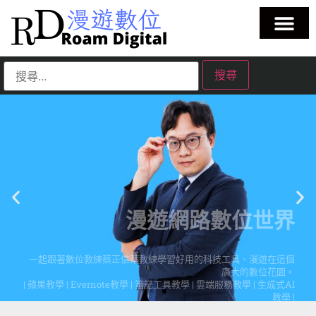
漫遊網路數位世界
一起跟著數位教練蔡正信蔡教練學習好用的科技工具、漫遊在這個
廣大的數位花園。
| 蘋果教學 | Evernote教學 | 筆記工具教學 | 雲端服務教學 | 生成式AI
教學 |
點擊這裡