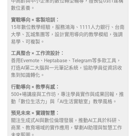
中高齡與中小企業的數位轉型輔導，擅長從0到1建構
數位素養。
實戰導向 × 客製培訓：
15年數位教學經驗，服務鴻海、1111人力銀行、台南
大學、瓦城集團等，設計實用導向的教學模組，強調
易學、可複製。
工具整合 × 工作流設計：
善用Evernote、Heptabase、Telegram等多款工具，
打造AI第二大腦與一元筆記系統，協助學員從資訊收
集到知識轉化。
行動導向 × 教學有感：
500+場講座與工作坊，專注學員實作與成果回報，推
動「數位生活力」與「AI生活實驗室」教學風格。
預見未來 × 實踐智慧：
關注生成式AI與數位倫理發展，推動AI工具於科研、
商業、教育場域的實作應用，擘劃AI助理與智慧工作
未來藍圖。