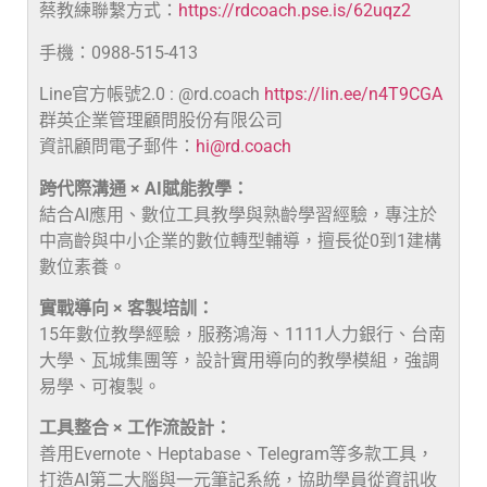
蔡教練聯繫方式：
https://rdcoach.pse.is/62uqz2
手機：0988-515-413
Line官方帳號2.0 : @rd.coach
https://lin.ee/n4T9CGA
群英企業管理顧問股份有限公司
資訊顧問電子郵件：
hi@rd.coach
跨代際溝通 × AI賦能教學：
結合AI應用、數位工具教學與熟齡學習經驗，專注於
中高齡與中小企業的數位轉型輔導，擅長從0到1建構
數位素養。
實戰導向 × 客製培訓：
15年數位教學經驗，服務鴻海、1111人力銀行、台南
大學、瓦城集團等，設計實用導向的教學模組，強調
易學、可複製。
工具整合 × 工作流設計：
善用Evernote、Heptabase、Telegram等多款工具，
打造AI第二大腦與一元筆記系統，協助學員從資訊收