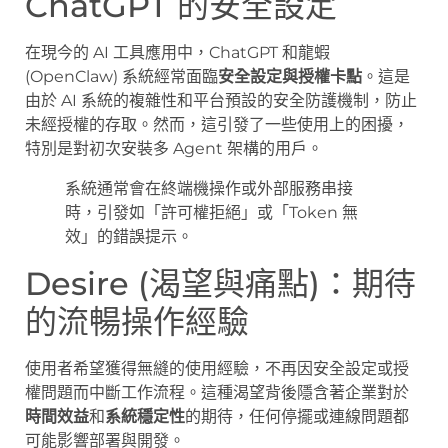
ChatGPT 的安全設定
在現今的 AI 工具應用中，ChatGPT 和龍蝦
(OpenClaw) 系統經常面臨
安全設定與授權卡點
。這是
由於 AI 系統的複雜性和平台預設的安全防護機制，防止
未經授權的存取。然而，這引發了一些使用上的困擾，
特別是對初次安裝多 Agent 架構的用戶。
系統通常會在終端機操作或外部服務串接
時，引發如「許可權拒絕」或「Token 無
效」的錯誤提示。
Desire (渴望與痛點)：期待
的流暢操作經驗
使用者希望獲得無縫的使用經驗，不再因安全設定或授
權問題而中斷工作流程。這種渴望背後隱含著企業對於
時間效益
和
系統穩定性
的期待，任何停擺或連線問題都
可能影響部署與開發。