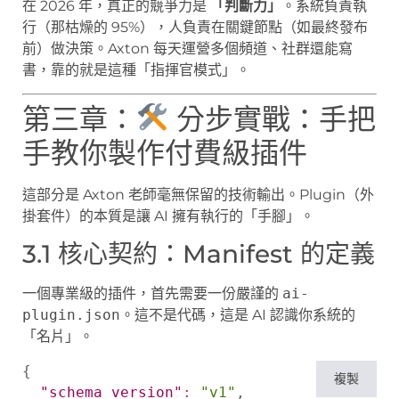
在 2026 年，真正的競爭力是
「判斷力」
。系統負責執
行（那枯燥的 95%），人負責在關鍵節點（如最終發布
前）做決策。Axton 每天運營多個頻道、社群還能寫
書，靠的就是這種「指揮官模式」。
第三章：
分步實戰：手把
手教你製作付費級插件
這部分是 Axton 老師毫無保留的技術輸出。Plugin（外
掛套件）的本質是讓 AI 擁有執行的「手腳」。
3.1 核心契約：Manifest 的定義
一個專業級的插件，首先需要一份嚴謹的
ai-
plugin.json
。這不是代碼，這是 AI 認識你系統的
「名片」。
{
複製
"schema_version"
:
"v1"
,