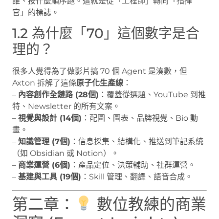
誰、按什麼順序跑。這就是從「工程師」轉向「指揮
官」的標誌。
1.2 為什麼「70」這個數字是合
理的？
很多人覺得為了做影片搞 70 個 Agent 是湊數，但
Axton 拆解了這條
原子化生產線
：
–
內容創作全鏈路 (28個)
：覆蓋從選題、YouTube 到推
特、Newsletter 的所有文案。
–
視覺與設計 (14個)
：配圖、圖表、品牌視覺、Bio 動
畫。
–
知識管理 (7個)
：信息採集、結構化、推送到筆記系統
（如 Obsidian 或 Notion）。
–
商業運營 (6個)
：產品定位、決策輔助、社群運營。
–
基建與工具 (19個)
：Skill 管理、翻譯、語音合成。
第二章：
數位教練的商業