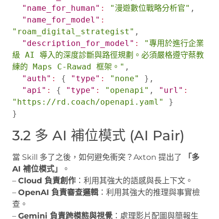
"name_for_human"
:
"漫遊數位戰略分析官"
,
"name_for_model"
:
"roam_digital_strategist"
,
"description_for_model"
:
"專用於進行企業
級 AI 導入的深度診斷與路徑規劃。必須嚴格遵守蔡教
練的 Maps C-Rawad 框架。"
,
"auth"
:
{
"type"
:
"none"
}
,
"api"
:
{
"type"
:
"openapi"
,
"url"
:
"https://rd.coach/openapi.yaml"
}
}
3.2 多 AI 補位模式 (AI Pair)
當 Skill 多了之後，如何避免衝突？Axton 提出了
「多
AI 補位模式」
。
–
Cloud 負責創作
：利用其強大的語感與長上下文。
–
OpenAI 負責審查邏輯
：利用其強大的推理與事實檢
查。
–
Gemini 負責跨模態與視覺
：處理影片配圖與簡報生