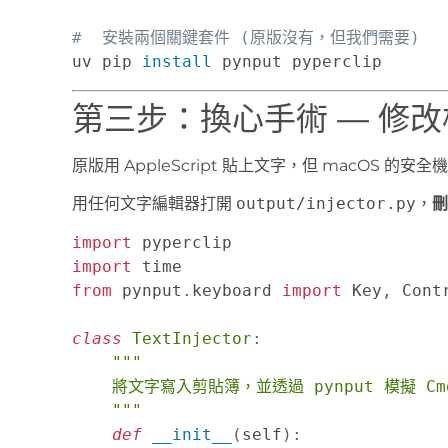
#  安裝兩個關鍵套件 (原版沒有，但我們需要)
uv pip 
install
第三步：換心手術 — 修改核
原版用 AppleScript 貼上文字，但 macOS
用任何文字編輯器打開
output/injector.py
，
刪
import
import
from
 pynput
.
keyboard 
import
 Key
,
 Cont
class
TextInjector
:
"""

    將文字寫入剪貼簿，並透過 pynput 模擬 Cmd+V 自動貼上

    """
def
__init__
(
self
)
: