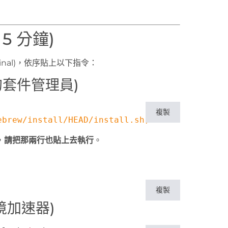
5 分鐘)
rminal)，依序貼上以下指令：
c 的套件管理員)
複製
ebrew/install/HEAD/install.sh
)
"
，
請把那兩行也貼上去執行
。
複製
環境加速器)