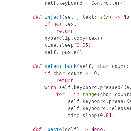
        self
.
keyboard 
=
 Controller
(
)
def
inject
(
self
,
 text
:
str
)
-
>
No
if
not
 text
:
return
        pyperclip
.
copy
(
text
)
        time
.
sleep
(
0.05
)
        self
.
_paste
(
)
def
select_back
(
self
,
 char_count
:
if
 char_count 
<=
0
:
return
with
 self
.
keyboard
.
pressed
(
Ke
for
 _ 
in
range
(
char_count
                self
.
keyboard
.
press
(
K
                self
.
keyboard
.
release
                time
.
sleep
(
0.01
)
def
_paste
(
self
)
-
>
None
: