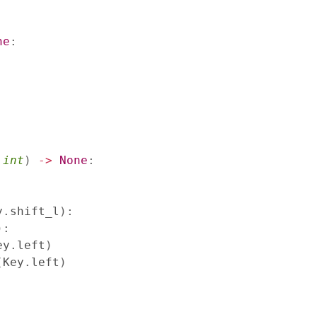
ne
:
int
)
-
>
None
:
y
.
shift_l
)
:
)
:
ey
.
left
)
(
Key
.
left
)