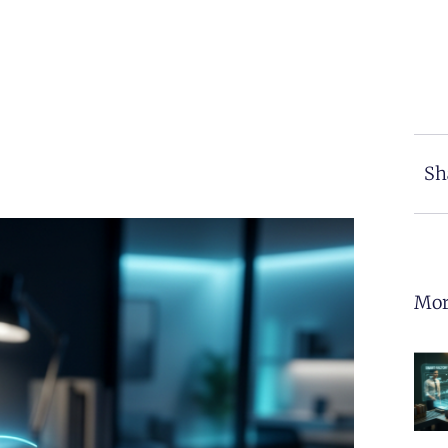
Sh
Mor