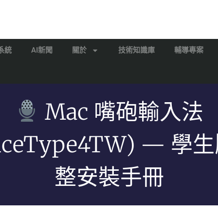
系統
AI新聞
關於
技術知識庫
輔導專案
Mac 嘴砲輸入法
oiceType4TW) — 學
整安裝手冊