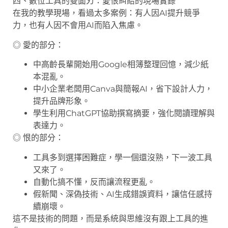
四、數位工具的雙面刃：愛恨糾結的現場實錄
在我的教學現場，看過太多案例：有人因AI提升競爭
力，也有人因不會用AI而陷入焦慮。
◎ 愛的部分：
中高齡長輩開始用Google相簿整理回憶，減少紙
本混亂。
中小企業老闆用Canva與簡報AI，省下設計人力，
提升品牌形象。
學生利用ChatGPT協助撰寫摘要，強化閱讀理解與
表達力。
◎ 恨的部分：
工具多到選擇困難症，學一個還沒熟，下一波工具
又來了。
自動化搞不懂，反而讓流程更亂。
假新聞、深偽技術、AI生成錯誤資料，讓信任感持
續崩壞。
這不是技術的問題，而是系統與思維沒有跟上工具的進