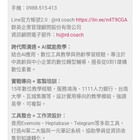
手機：0988-515-413
Line官方帳號2.0 : @rd.coach
https://lin.ee/n4T9CGA
群英企業管理顧問股份有限公司
資訊顧問電子郵件：
hi@rd.coach
跨代際溝通 × AI賦能教學：
結合AI應用、數位工具教學與熟齡學習經驗，專注於
中高齡與中小企業的數位轉型輔導，擅長從0到1建構
數位素養。
實戰導向 × 客製培訓：
15年數位教學經驗，服務鴻海、1111人力銀行、台南
大學、瓦城集團等，設計實用導向的教學模組，強調
易學、可複製。
工具整合 × 工作流設計：
善用Evernote、Heptabase、Telegram等多款工具，
打造AI第二大腦與一元筆記系統，協助學員從資訊收
集到知識轉化。