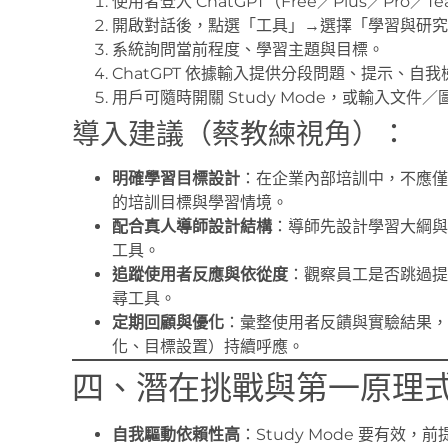
使用者登入 ChatGPT（Free／Plus／Pro
開啟對話後，點選「工具」→選擇「學習與研究
系統詢問當前程度、學習主題與目標。
ChatGPT 依據輸入提供分段問題、提示、自
用戶可隨時開關 Study Mode，或輸入文
導入建議（蔡教練視角）：
明確學習目標設計
：在企業內部培訓中，不應僅讓
的培訓目標與學習情境。
配合真人導師設計結構
：導師先設計學習大綱與關
工具。
追蹤使用者反應與依從度
：觀察員工是否跳過提
尋工具。
定期回顧與優化
：彙整使用者反饋與實驗結果，與
化、目標設置）持續呼應。
四、潛在挑戰與第一原理
自我驅動依賴性高
：Study Mode 要有