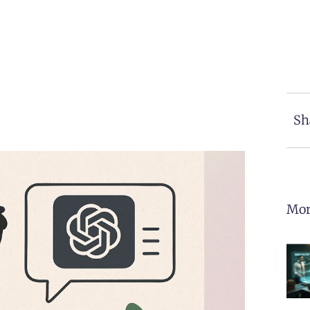
Sh
Mor