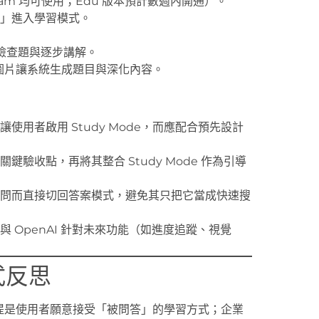
／Team 均可使用；Edu 版本預計數週內開通）。
」進入學習模式。
我檢查題與逐步講解。
件／圖片讓系統生成題目與深化內容。
使用者啟用 Study Mode，而應配合預先設計
鍵驗收點，再將其整合 Study Mode 作為引導
問而直接切回答案模式，避免其只把它當成快速搜
 OpenAI 針對未來功能（如進度追蹤、視覺
式反思
效，前提是使用者願意接受「被問答」的學習方式；企業