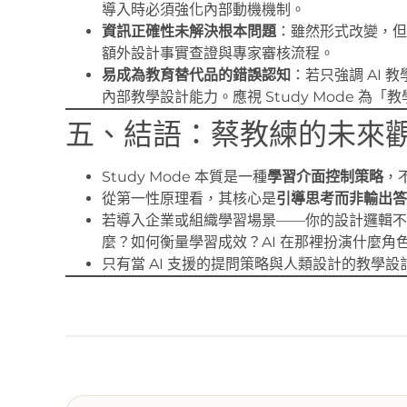
導入時必須強化內部動機機制。
資訊正確性未解決根本問題
：雖然形式改變，但
額外設計事實查證與專家審核流程。
易成為教育替代品的錯誤認知
：若只強調 AI
內部教學設計能力。應視 Study Mode 為
五、結語：蔡教練的未來
Study Mode 本質是一種
學習介面控制策略
，
從第一性原理看，其核心是
引導思考而非輸出答
若導入企業或組織學習場景——你的設計邏輯不
麼？如何衡量學習成效？AI 在那裡扮演什麼角
只有當 AI 支援的提問策略與人類設計的教學