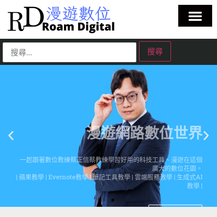
漫遊網路數位世界
一起跟著數位教練蔡正信蔡教練學習好用的科技工具、漫遊在這個
廣大的數位花園。
| 蘋果教學 | Evernote教學 | 筆記工具教學 | 雲端服務教學 | 生成式AI
教學 |
點擊這裡