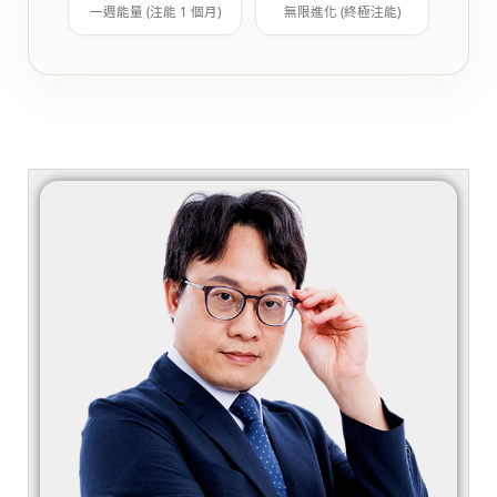
一週能量 (注能 1 個月)
無限進化 (終極注能)