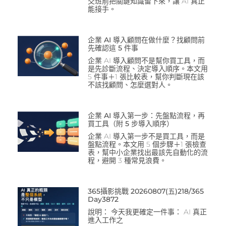
交班前把關鍵知識留下來，讓 AI 真正
能接手。
企業 AI 導入顧問在做什麼？找顧問前
先確認這 5 件事
企業 AI 導入顧問不是幫你買工具，而
是先診斷流程、決定導入順序。本文用
5 件事＋1 張比較表，幫你判斷現在該
不該找顧問、怎麼選對人。
企業 AI 導入第一步：先盤點流程，再
買工具（附 5 步導入順序）
企業 AI 導入第一步不是買工具，而是
盤點流程。本文用 5 個步驟＋1 張檢查
表，幫中小企業找出最該先自動化的流
程，避開 3 種常見浪費。
365攝影挑戰 20260807(五)218/365
Day3872
說明： 今天我更確定一件事： AI 真正
進入工作之