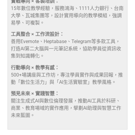
實戰導向 × 客製培訓：
15年數位教學經驗，服務鴻海、1111人力銀行、台南
大學、瓦城集團等，設計實用導向的教學模組，強調
易學、可複製。
工具整合 × 工作流設計：
善用Evernote、Heptabase、Telegram等多款工具，
打造AI第二大腦與一元筆記系統，協助學員從資訊收
集到知識轉化。
行動導向 × 教學有感：
500+場講座與工作坊，專注學員實作與成果回報，推
動「數位生活力」與「AI生活實驗室」教學風格。
預見未來 × 實踐智慧：
關注生成式AI與數位倫理發展，推動AI工具於科研、
商業、教育場域的實作應用，擘劃AI助理與智慧工作
未來藍圖。