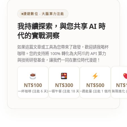
漫遊數位 ‧ 大腦算力注能
我持續探索，與您共享 AI 時
代的實戰洞察
如果這篇文章或工具為您帶來了啟發，歡迎請我喝杯
咖啡。您的支持將 100% 轉化為大阿爪的 API 算力
與技術研發基金，讓我們一同在數位時代漫遊！
NT$100
NT$300
NT$500
NT$
一杯咖啡 (注能 6 天)
一頓午餐 (注能 18 天)
一週能量 (注能 1 個月)
無限進化 