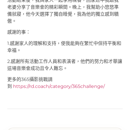
活動結束後，我與家人一起享用晚餐，回家途中我跟我
老婆分享了音樂會的精彩瞬間。晚上，我幫助小悠悠準
備就寢，他今天選擇了獨自睡覺，我為他的獨立感到驕
傲。
感謝的事：
1.感謝家人的理解和支持，使我能夠在繁忙中保持平衡和
幸福。
2.感謝所有活動工作人員和表演者，他們的努力和才華讓
這場音樂會成功且令人難忘。
更多的365攝影挑戰請
到
https://rd.coach/category/365challenge/