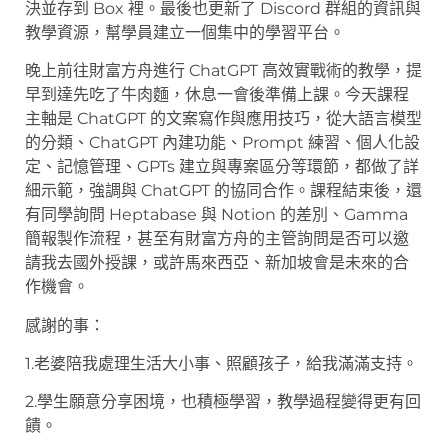
決並存到 Box 裡。最後也更新了 Discord 群組的資訊與
教學資源，幫學員建立一個集中的學習平台。
晚上前往財富方舟進行 ChatGPT 高效實戰術的教學，提
早到達先吃了牛肉麵，休息一會後準備上課。今天課程
主軸是 ChatGPT 的文案寫作與應用技巧，從大語言模型
的分類、ChatGPT 內建功能、Prompt 練習、個人化設
定、記憶管理、GPTs 建立與專案區分等環節，都做了詳
細示範，強調與 ChatGPT 的協同合作。課程結束後，還
有同學詢問 Heptabase 與 Notion 的差別、Gamma
簡報製作流程，甚至有財富方舟的主管詢問是否可以邀
請我去國外授課，或許馬來西亞、新加坡會是未來的合
作機會。
感謝的事：
1.老婆陪我處理生活大小事、照顧孩子，給我滿滿支持。
2.學生願意分享困境，也積極學習，教學過程變得更有回
饋。