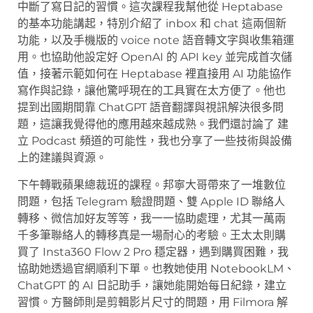
中斷了寫日記的習慣。這次課程我幫他從 Heptabase
的基本功能講起，特別介紹了 inbox 和 chat 這兩個新
功能，以及手機版的 voice note 語音轉文字與收集箱運
用。也協助他設定好 OpenAI 的 API key 並完成首次儲
值，接著示範如何在 Heptabase 裡直接用 AI 功能協作
寫作與記錄，讓他驚呼現在的工具實在太方便了。他也
提到出國期間靠 ChatGPT 語音翻譯與視訊解決很多問
題，這讓我覺得他的應用越來越成熟。我們還討論了 建
立 Podcast 頻道的可能性，我也分享了一些技術與設備
上的建議與資源。
下午轉戰蘋果總裁班的課程。邦寧大哥帶來了一堆數位
問題，包括 Telegram 驗證問題、雙 Apple ID 聯絡人
轉移、微信加好友等等，我一一協助處理，尤其一萬兩
千多筆聯絡人的轉移真是一場耐心的考驗。王太太則購
買了 Insta360 Flow 2 Pro 穩定器，遇到購買困難，我
協助她透過官網順利下單。也教她使用 NotebookLM、
ChatGPT 的 AI 日記助手，讓她能開始每日紀錄，建立
習慣。方醫師則是剪輯影片尺寸的問題，用 Filmora 解