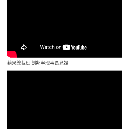
蘋果總裁班 劉邦寧理事長見證