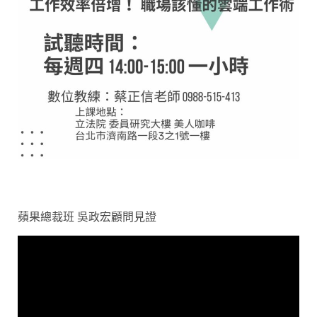
蘋果總裁班 吳政宏顧問見證