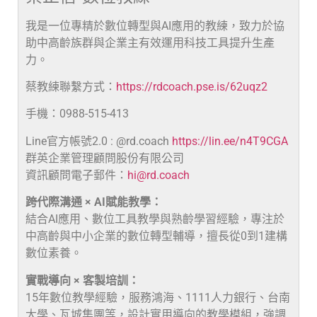
我是一位專精於數位轉型與AI應用的教練，致力於協
助中高齡族群與企業主有效運用科技工具提升生產
力。
蔡教練聯繫方式：
https://rdcoach.pse.is/62uqz2
手機：0988-515-413
Line官方帳號2.0 : @rd.coach
https://lin.ee/n4T9CGA
群英企業管理顧問股份有限公司
資訊顧問電子郵件：
hi@rd.coach
跨代際溝通 × AI賦能教學：
結合AI應用、數位工具教學與熟齡學習經驗，專注於
中高齡與中小企業的數位轉型輔導，擅長從0到1建構
數位素養。
實戰導向 × 客製培訓：
15年數位教學經驗，服務鴻海、1111人力銀行、台南
大學、瓦城集團等，設計實用導向的教學模組，強調