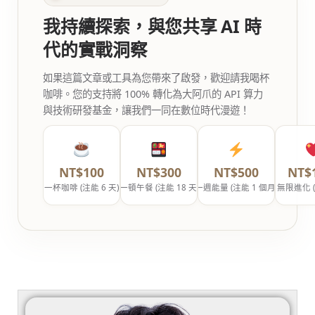
我持續探索，與您共享 AI 時
代的實戰洞察
如果這篇文章或工具為您帶來了啟發，歡迎請我喝杯
咖啡。您的支持將 100% 轉化為大阿爪的 API 算力
與技術研發基金，讓我們一同在數位時代漫遊！
NT$100
NT$300
NT$500
NT$
一杯咖啡 (注能 6 天)
一頓午餐 (注能 18 天)
一週能量 (注能 1 個月)
無限進化 