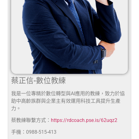
蔡正信-數位教練
我是一位專精於數位轉型與AI應用的教練，致力於協
助中高齡族群與企業主有效運用科技工具提升生產
力。
蔡教練聯繫方式：
https://rdcoach.pse.is/62uqz2
手機：0988-515-413