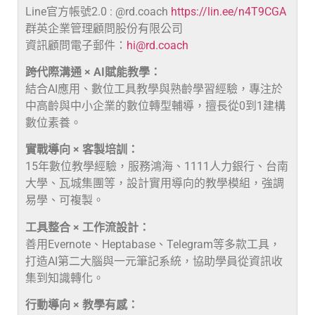
Line官方帳號2.0 : @rd.coach
https://lin.ee/n4T9CGA
群英企業管理顧問股份有限公司
資訊顧問電子郵件：
hi@rd.coach
跨代際溝通 × AI賦能教學：
結合AI應用、數位工具教學與熟齡學習經驗，專注於
中高齡與中小企業的數位轉型輔導，擅長從0到1建構
數位素養。
實戰導向 × 客製培訓：
15年數位教學經驗，服務鴻海、1111人力銀行、台南
大學、瓦城集團等，設計實用導向的教學模組，強調
易學、可複製。
工具整合 × 工作流設計：
善用Evernote、Heptabase、Telegram等多款工具，
打造AI第二大腦與一元筆記系統，協助學員從資訊收
集到知識轉化。
行動導向 × 教學有感：