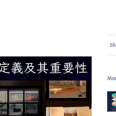
Sh
Mor