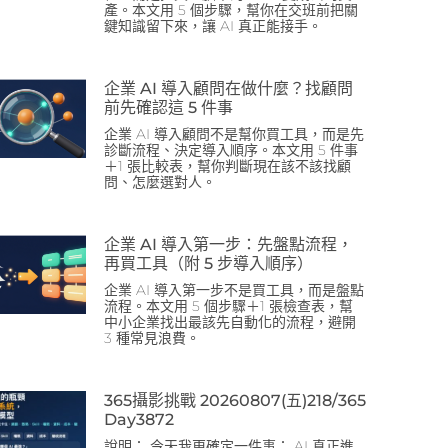
產。本文用 5 個步驟，幫你在交班前把關
鍵知識留下來，讓 AI 真正能接手。
企業 AI 導入顧問在做什麼？找顧問
前先確認這 5 件事
企業 AI 導入顧問不是幫你買工具，而是先
診斷流程、決定導入順序。本文用 5 件事
＋1 張比較表，幫你判斷現在該不該找顧
問、怎麼選對人。
企業 AI 導入第一步：先盤點流程，
再買工具（附 5 步導入順序）
企業 AI 導入第一步不是買工具，而是盤點
流程。本文用 5 個步驟＋1 張檢查表，幫
中小企業找出最該先自動化的流程，避開
3 種常見浪費。
365攝影挑戰 20260807(五)218/365
Day3872
說明： 今天我更確定一件事： AI 真正進