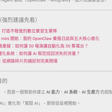
（強烈建議先看）
 工廠：打造不睡覺的數位實習生軍隊
Mac mini 開始：我的 OpenClaw 養殖日誌與五大核心進化
t 五層產線：如何讓 50 場演講自動化為 50 集電台？
動優化系統：如何讓 AI 幫您找回流失的流量？
術：從網路碎片的捕捉到完美閉環
目的
」，而是一個幫助你建立
AI 能力
、
AI 系統
、
AI 生產力
的起
AI」進化到「駕馭 AI」，那就從這裡開始。