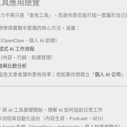
I 工具應用總覽
競爭力不再只是「會用工具」，而是你是否能打造一套屬於自己
教學與實戰中累積的核心方法，涵蓋：
（OpenClaw、個人 AI 助理）
生成式 AI 工作流程
（內容、行銷、知識管理）
應用與比較分析
這些文章會讓你更有效率；但如果你想建立「
個人 AI 公司
」
PT 與 AI 工具基礎開始，理解 AI 如何協助日常工作
工作流程與自動化設計（內容生成、Podcast、SEO）
 Agent 系統（OpenClaw、Antigravity、個人知識庫整合）