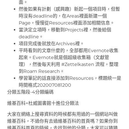
面。
然後如果有計劃（感興趣）新起一個項目時，但暫
時沒有deadline的，在Areas裡面新建一個
Page，慢慢從Resources裡面添加相關信息。
當決定立項時，移動到Projects裡，然後給個
deadline。
項目完成後就放在Archives裡。
平時看到的文章什麼的，全部都用Evernote收集
起來。Evernote就是個超級收集箱（文獻管
理），然後每天利用 #Zettelkasten 流程，整理
到Roam Research。
學習筆記的話直接添加到Resources，標題統一是
時間格式202007081200
分類五階段-4分類編碼
維基百科+杜威圖書館十進位分類法
大家在網絡上搜尋資料的時候都有用過的一個網站叫做
維基百科，不過你有去過維基百科的首頁嗎？如果你到
維基百科首頁的時候，去找到他的分類，大家可以猜猜