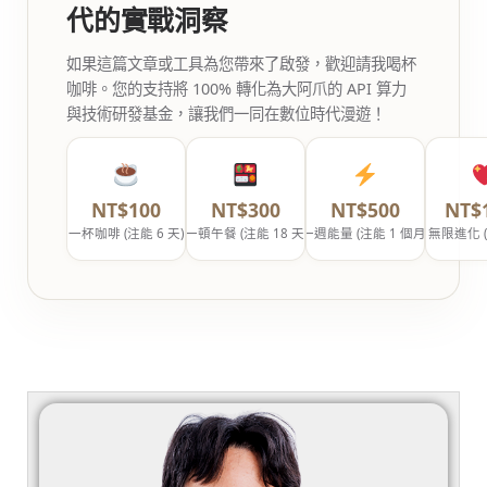
代的實戰洞察
如果這篇文章或工具為您帶來了啟發，歡迎請我喝杯
咖啡。您的支持將 100% 轉化為大阿爪的 API 算力
與技術研發基金，讓我們一同在數位時代漫遊！
NT$100
NT$300
NT$500
NT$
一杯咖啡 (注能 6 天)
一頓午餐 (注能 18 天)
一週能量 (注能 1 個月)
無限進化 