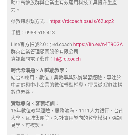
助中高齡族群與企業主有效運用科技工具提升生產
力。
蔡教練聯繫方式：
https://rdcoach.pse.is/62uqz2
手機：0988-515-413
Line官方帳號2.0 : @rd.coach
https://lin.ee/n4T9CGA
群英企業管理顧問股份有限公司
資訊顧問電子郵件：
hi@rd.coach
跨代際溝通 × AI賦能教學：
結合AI應用、數位工具教學與熟齡學習經驗，專注於
中高齡與中小企業的數位轉型輔導，擅長從0到1建構
數位素養。
實戰導向 × 客製培訓：
15年數位教學經驗，服務鴻海、1111人力銀行、台南
大學、瓦城集團等，設計實用導向的教學模組，強調
易學、可複製。