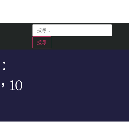
：
，10