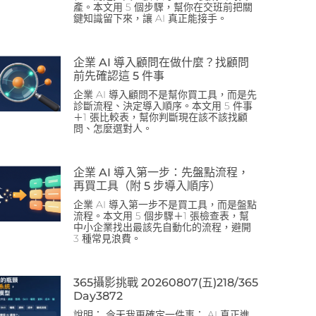
產。本文用 5 個步驟，幫你在交班前把關
鍵知識留下來，讓 AI 真正能接手。
企業 AI 導入顧問在做什麼？找顧問
前先確認這 5 件事
企業 AI 導入顧問不是幫你買工具，而是先
診斷流程、決定導入順序。本文用 5 件事
＋1 張比較表，幫你判斷現在該不該找顧
問、怎麼選對人。
企業 AI 導入第一步：先盤點流程，
再買工具（附 5 步導入順序）
企業 AI 導入第一步不是買工具，而是盤點
流程。本文用 5 個步驟＋1 張檢查表，幫
中小企業找出最該先自動化的流程，避開
3 種常見浪費。
365攝影挑戰 20260807(五)218/365
Day3872
說明： 今天我更確定一件事： AI 真正進