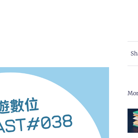
Sh
Mor