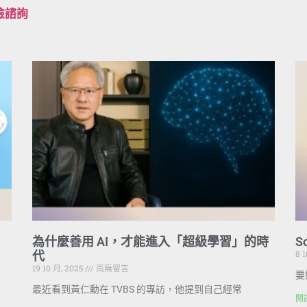
檢諮詢
為什麼善用 AI，才能進入「超級學習」的時
S
8 
代
19 10 月, 2025
尚無留言
要
最近看到黃仁勳在 TVBS 的專訪，他提到自己經常
閱