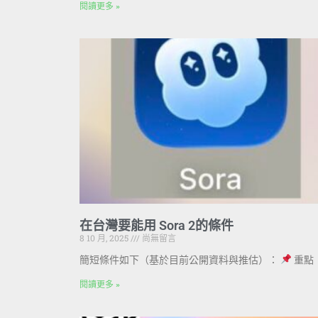
閱讀更多 »
在台灣要能用 Sora 2的條件
8 10 月, 2025
尚無留言
簡短條件如下（基於目前公開資料與推估）：
重點
閱讀更多 »