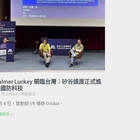
almer Luckey 親臨台灣：矽谷速度正式進
駐國防科技
8 月, 2025
尚無留言
 月 4 日，曾創辦 VR 傳奇 Oculus、
讀更多 »