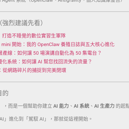
（強烈建議先看）
 工廠：打造不睡覺的數位實習生軍隊
Mac mini 開始：我的 OpenClaw 養殖日誌與五大核心進化
t 五層產線：如何讓 50 場演講自動化為 50 集電台？
動優化系統：如何讓 AI 幫您找回流失的流量？
術：從網路碎片的捕捉到完美閉環
目的
」，而是一個幫助你建立
AI 能力
、
AI 系統
、
AI 生產力
的起
AI」進化到「駕馭 AI」，那就從這裡開始。