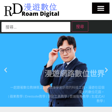
漫遊網路數位世界
一起跟著數位教練蔡正信蔡教練學習好用的科技工具、漫遊在這個
廣大的數位花園。
| 蘋果教學 | Evernote教學 | 筆記工具教學 | 雲端服務教學 | 生成式AI
教學 |
點擊這裡