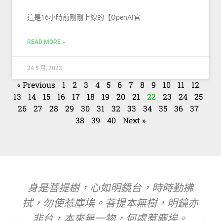
這是16小時前剛剛上線的【OpenAI官
READ MORE »
24 5 月, 2023
« Previous
1
2
3
4
5
6
7
8
9
10
11
12
13
14
15
16
17
18
19
20
21
22
23
24
25
26
27
28
29
30
31
32
33
34
35
36
37
38
39
40
Next »
身是菩提樹，心如明鏡台，時時勤拂
拭，勿使惹塵埃。菩提本無樹，明鏡亦
非台，本來無一物，何處惹塵埃。