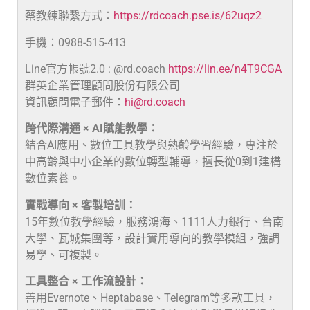
蔡教練聯繫方式：
https://rdcoach.pse.is/62uqz2
手機：0988-515-413
Line官方帳號2.0 : @rd.coach
https://lin.ee/n4T9CGA
群英企業管理顧問股份有限公司
資訊顧問電子郵件：
hi@rd.coach
跨代際溝通 × AI賦能教學：
結合AI應用、數位工具教學與熟齡學習經驗，專注於
中高齡與中小企業的數位轉型輔導，擅長從0到1建構
數位素養。
實戰導向 × 客製培訓：
15年數位教學經驗，服務鴻海、1111人力銀行、台南
大學、瓦城集團等，設計實用導向的教學模組，強調
易學、可複製。
工具整合 × 工作流設計：
善用Evernote、Heptabase、Telegram等多款工具，