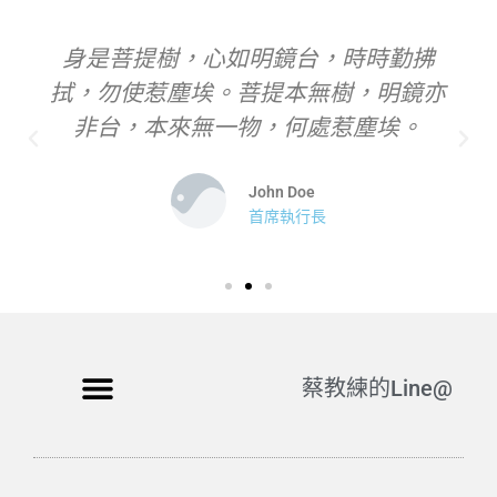
身是菩提樹，心如明鏡台，時時勤拂
拭，勿使惹塵埃。菩提本無樹，明鏡亦
非台，本來無一物，何處惹塵埃。
John Doe
首席執行長
蔡教練的Line@