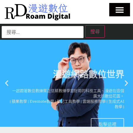
漫遊網路數位世界
一起跟著數位教練蔡正信蔡教練學習好用的科技工具、漫遊在這個
廣大的數位花園。
| 蘋果教學 | Evernote教學 | 筆記工具教學 | 雲端服務教學 | 生成式AI
教學 |
點擊這裡