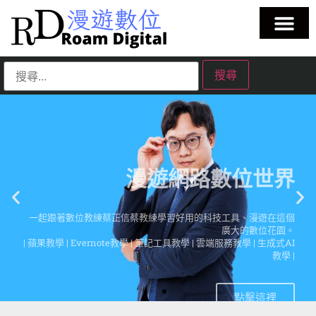
漫遊網路數位世界
一起跟著數位教練蔡正信蔡教練學習好用的科技工具、漫遊在這個
廣大的數位花園。
| 蘋果教學 | Evernote教學 | 筆記工具教學 | 雲端服務教學 | 生成式AI
教學 |
點擊這裡