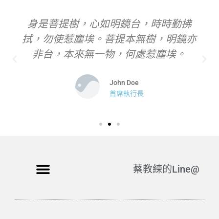
身是菩提樹，心如明鏡台，時時勤拂
拭，勿使惹塵埃。菩提本無樹，明鏡亦
非台，本來無一物，何處惹塵埃。
John Doe
首席執行長
蔡教練的Line@