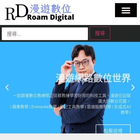
漫遊網路數位世界
一起跟著數位教練蔡正信蔡教練學習好用的科技工具、漫遊在這個
廣大的數位花園。
| 蘋果教學 | Evernote教學 | 筆記工具教學 | 雲端服務教學 | 生成式AI
教學 |
點擊這裡