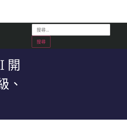
I 開
升級、
！