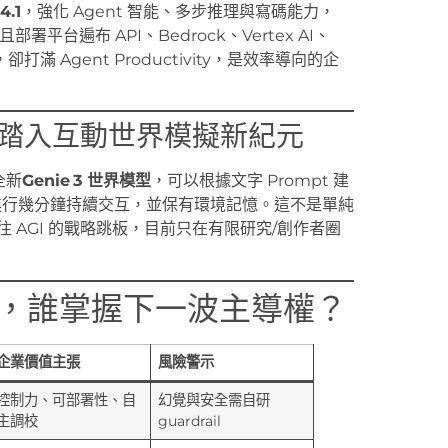
4.1
，強化 Agent 智能、多步推理與寫碼能力，
且部署平台遍布 API、Bedrock、Vertex AI、
，卻打滿 Agent Productivity，是效率導向的企
帶我們踏入互動世界模擬新紀元
全新
Genie 3 世界模型
，可以根據文字 Prompt 建
 畫質進行幾分鐘持續交互，並保有環境記憶。這不是單純
 AGI 的戰略跳板，目前只在有限研究/創作者圈
戰，誰掌握下一波主導權？
企業價值主張
風險警示
控制力、可部署性、自
幻覺與安全需自研
主調校
guardrail