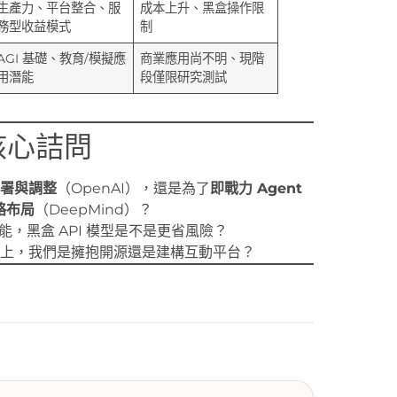
生產力、平台整合、服
成本上升、黑盒操作限
務型收益模式
制
AGI 基礎、教育/模擬應
商業應用尚不明、現階
用潛能
段僅限研究測試
核心詰問
署與調整
（OpenAI），還是為了
即戰力 Agent
戰略布局
（DeepMind）？
若不能，黑盒 API 模型是不是更省風險？
上，我們是擁抱開源還是建構互動平台？