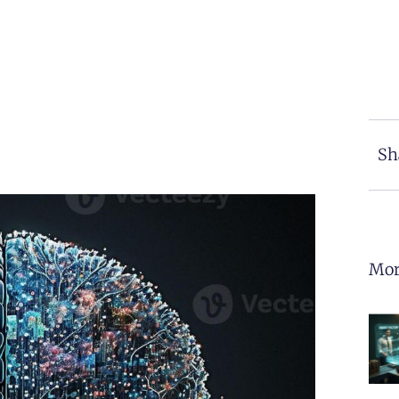
Sh
Mor