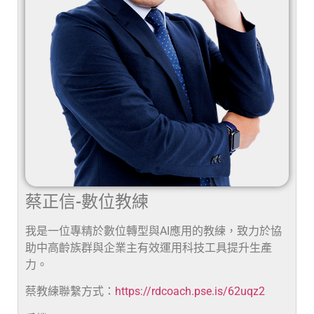
蔡正信-數位教練
我是一位專精於數位轉型與AI應用的教練，致力於協
助中高齡族群與企業主有效運用科技工具提升生產
力。
蔡教練聯繫方式：
https://rdcoach.pse.is/62uqz2