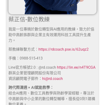
蔡正信-數位教練
我是一位專精於數位轉型與AI應用的教練，致力於協
助中高齡族群與企業主有效運用科技工具提升生產
力。
蔡教練聯繫方式：
https://rdcoach.pse.is/62uqz2
手機：0988-515-413
Line官方帳號2.0 : @rd.coach
https://lin.ee/n4T9CGA
群英企業管理顧問股份有限公司
資訊顧問電子郵件：
hi@rd.coach
跨代際溝通 × AI賦能教學：
結合AI應用、數位工具教學與熟齡學習經驗，專注於
中高齡與中小企業的數位轉型輔導，擅長從0到1建構
數位素養。