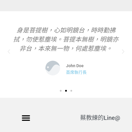
身是菩提樹，心如明鏡台，時時勤拂
拭，勿使惹塵埃。菩提本無樹，明鏡亦
非台，本來無一物，何處惹塵埃。
John Doe
首席執行長
蔡教練的Line@