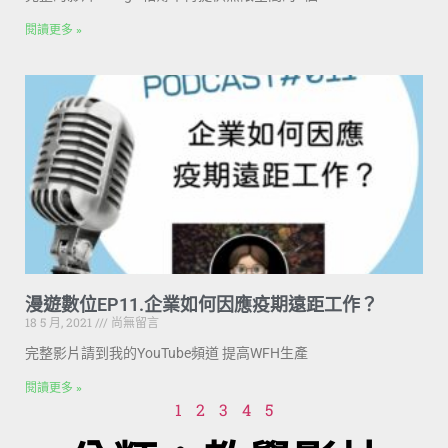
閱讀更多 »
漫遊數位EP11.企業如何因應疫期遠距工作？
18 5 月, 2021
尚無留言
完整影片請到我的YouTube頻道 提高WFH生產
閱讀更多 »
1
2
3
4
5