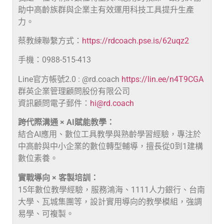
助中高齡族群與企業主有效運用科技工具提升生產
力。
蔡教練聯繫方式：
https://rdcoach.pse.is/62uqz2
手機：0988-515-413
Line官方帳號2.0 : @rd.coach
https://lin.ee/n4T9CGA
群英企業管理顧問股份有限公司
資訊顧問電子郵件：
hi@rd.coach
跨代際溝通 × AI賦能教學：
結合AI應用、數位工具教學與熟齡學習經驗，專注於
中高齡與中小企業的數位轉型輔導，擅長從0到1建構
數位素養。
實戰導向 × 客製培訓：
15年數位教學經驗，服務鴻海、1111人力銀行、台南
大學、瓦城集團等，設計實用導向的教學模組，強調
易學、可複製。