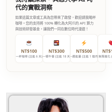
代的實戰洞察
如果這篇文章或工具為您帶來了啟發，歡迎請我喝杯
咖啡。您的支持將 100% 轉化為大阿爪的 API 算力
與技術研發基金，讓我們一同在數位時代漫遊！
NT$100
NT$300
NT$500
NT$
一杯咖啡 (注能 6 天)
一頓午餐 (注能 18 天)
一週能量 (注能 1 個月)
無限進化 