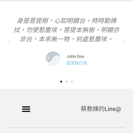
身是菩提樹，心如明鏡台，時時勤拂
拭，勿使惹塵埃。菩提本無樹，明鏡亦
非台，本來無一物，何處惹塵埃。
John Doe
首席執行長
蔡教練的Line@