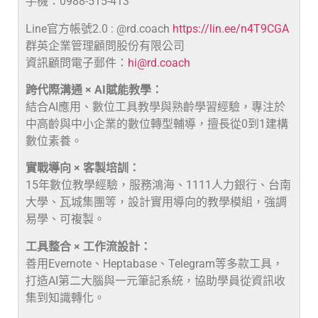
手機：0988-515-413
Line官方帳號2.0 : @rd.coach
https://lin.ee/n4T9CGA
群英企業管理顧問股份有限公司
資訊顧問電子郵件：
hi@rd.coach
跨代際溝通 × AI賦能教學：
結合AI應用、數位工具教學與熟齡學習經驗，專注於
中高齡與中小企業的數位轉型輔導，擅長從0到1建構
數位素養。
實戰導向 × 客製培訓：
15年數位教學經驗，服務鴻海、1111人力銀行、台南
大學、瓦城集團等，設計實用導向的教學模組，強調
易學、可複製。
工具整合 × 工作流設計：
善用Evernote、Heptabase、Telegram等多款工具，
打造AI第二大腦與一元筆記系統，協助學員從資訊收
集到知識轉化。