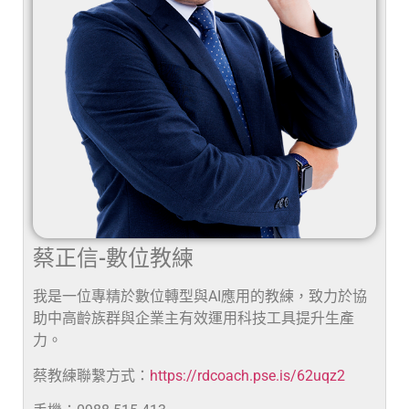
蔡正信-數位教練
我是一位專精於數位轉型與AI應用的教練，致力於協
助中高齡族群與企業主有效運用科技工具提升生產
力。
蔡教練聯繫方式：
https://rdcoach.pse.is/62uqz2