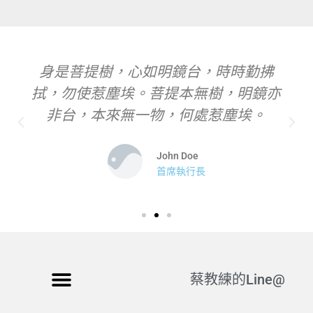
身是菩提樹，心如明鏡台，時時勤拂
拭，勿使惹塵埃。菩提本無樹，明鏡亦
非台，本來無一物，何處惹塵埃。
John Doe
首席執行長
蔡教練的Line@