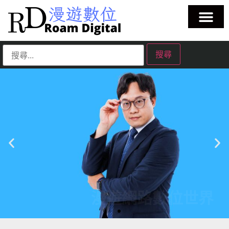
漫遊網路數位世界
一起跟著數位教練蔡正信蔡教練學習好用的科技工具、漫遊在這個
廣大的數位花園。
| 蘋果教學 | Evernote教學 | 筆記工具教學 | 雲端服務教學 | 生成式AI
教學 |
點擊這裡