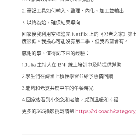
2. 筆記工具如何輸入、整理、內化、加工並輸出
3. 以終為始，確保結果導向
回家後我利用空檔追完 Netflix 上的《忍者之家
度很低。我擔心可能沒有第二季，但我希望會有。
感謝的事、值得記下來的經驗：
1.Julia 主持人在 BNI 線上培訓中及時提供幫助
2.學生們在課堂上積極學習並給予熱情回饋
3.能夠和老婆共度中午的午餐時光
4.回家後看到小悠悠和老婆，感到溫暖和幸福
更多的365攝影挑戰請到
https://rd.coach/categor