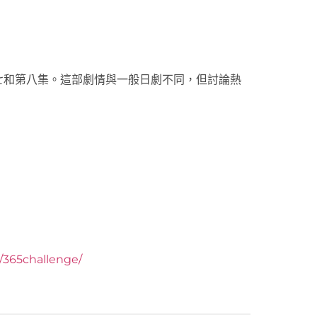
》第七和第八集。這部劇情與一般日劇不同，但討論熱
y/365challenge/