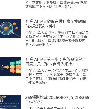
產。本文用 5 個步驟，幫你在交班前把關
鍵知識留下來，讓 AI 真正能接手。
企業 AI 導入顧問在做什麼？找顧問
前先確認這 5 件事
企業 AI 導入顧問不是幫你買工具，而是先
診斷流程、決定導入順序。本文用 5 件事
＋1 張比較表，幫你判斷現在該不該找顧
問、怎麼選對人。
企業 AI 導入第一步：先盤點流程，
再買工具（附 5 步導入順序）
企業 AI 導入第一步不是買工具，而是盤點
流程。本文用 5 個步驟＋1 張檢查表，幫
中小企業找出最該先自動化的流程，避開
3 種常見浪費。
365攝影挑戰 20260807(五)218/365
Day3872
說明： 今天我更確定一件事： AI 真正進