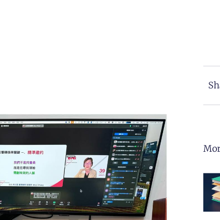
Sh
Mor