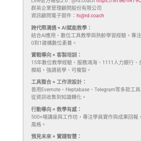
Line官方帳號2.0 : @rd.coach
https://lin.ee/n4T9
群英企業管理顧問股份有限公司
資訊顧問電子郵件：
hi@rd.coach
跨代際溝通 × AI賦能教學：
結合AI應用、數位工具教學與熟齡學習經驗，專
0到1建構數位素養。
實戰導向 × 客製培訓：
15年數位教學經驗，服務鴻海、1111人力銀行
模組，強調易學、可複製。
工具整合 × 工作流設計：
善用Evernote、Heptabase、Telegra
從資訊收集到知識轉化。
行動導向 × 教學有感：
500+場講座與工作坊，專注學員實作與成果回報
風格。
預見未來 × 實踐智慧：