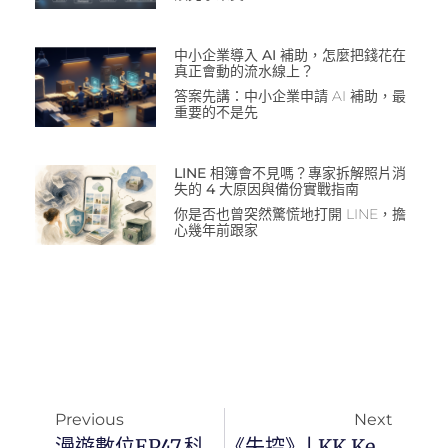
中小企業導入 AI 補助，怎麼把錢花在
真正會動的流水線上？
答案先講：中小企業申請 AI 補助，最
重要的不是先
LINE 相簿會不見嗎？專家拆解照片消
失的 4 大原因與備份實戰指南
你是否也曾突然驚慌地打開 LINE，擔
心幾年前跟家
Previous
Next
漫遊數位EP47.科技白話：增強您的 ChatGPT 機器人16個超實用 Chrome 擴充功能
《失控》| KK Kevin Kelly