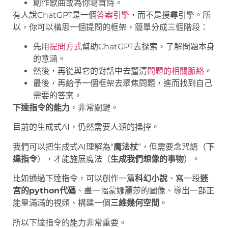
創作歌曲或為你寫首詩。
有人說ChatGPT是一個
答案引擎
，而不是搜尋引擎。所
以，你可以構思一個提問的框架，簡單分成三個階段：
先用
提問方式
幫助ChatGPT去探索，了解問題本身
的意涵。
然後，再從與它的對話中去釐清
問題的相關脈絡
。
最後，再給予一個框架去聚焦問題，進而找到自己
需要的答案。
下達指令的能力
，非常關鍵。
目前的生成式AI，仍然需要人類的操控。
我們可以把生成式AI理解為“
魔法杖
”，但需要念咒語（
下
達指令
），才能施展魔法（
生成我們想像的事物
）。
比如通過下達指令，可以創作一篇
科幻小說
、寫一段
迷
宮的python代碼
、畫一幅蒙娜麗莎的圖像、導出一部正
能量滿滿的視頻、構建一個
三維幾何空間
。
所以下達指令的能力非常重要。