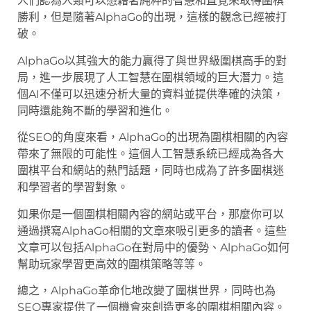
人們認為人類可以憑藉著純粹的智慧和直覺來取得圍棋
勝利，但是隨著AlphaGo的出現，這樣的觀念已經被打
破。
AlphaGo以其強大的能力贏得了與世界級圍棋高手的對
局，進一步展現了人工智慧在圍棋領域的巨大潛力。這
個AI不僅可以迅速分析大量的資料並提供準確的決策，
同時還能夠不斷的學習和進化。
從SEO的角度來看，AlphaGo的出現為圍棋相關的內容
帶來了無限的可能性。這個人工智慧系統已經成為各大
圍棋平台和網站的熱門話題，同時也成為了許多圍棋迷
和學習者的學習對象。
如果你是一個圍棋相關內容的網站或平台，那麼你可以
通過撰寫AlphaGo相關的文章來吸引更多的讀者。這些
文章可以包括AlphaGo在對局中的優勢、AlphaGo如何
幫助玩家學習更高效的圍棋策略等等。
總之，AlphaGo革命化地改變了圍棋世界，同時也為
SEO專家提供了一個機會來創造更多的圍棋相關內容。