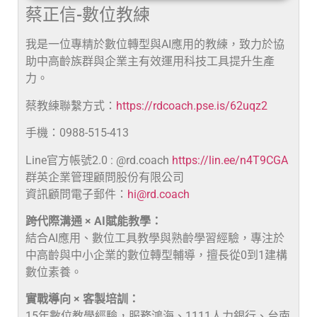
蔡正信-數位教練
我是一位專精於數位轉型與AI應用的教練，致力於協
助中高齡族群與企業主有效運用科技工具提升生產
力。
蔡教練聯繫方式：
https://rdcoach.pse.is/62uqz2
手機：0988-515-413
Line官方帳號2.0 : @rd.coach
https://lin.ee/n4T9CGA
群英企業管理顧問股份有限公司
資訊顧問電子郵件：
hi@rd.coach
跨代際溝通 × AI賦能教學：
結合AI應用、數位工具教學與熟齡學習經驗，專注於
中高齡與中小企業的數位轉型輔導，擅長從0到1建構
數位素養。
實戰導向 × 客製培訓：
15年數位教學經驗，服務鴻海、1111人力銀行、台南