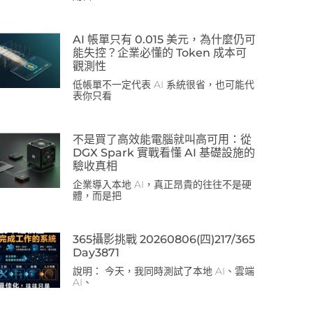
AI 帳單只有 0.015 美元，為什麼仍可
能失控？企業必懂的 Token 成本可
觀測性
低帳單不一定代表 AI 系統很省，也可能代
表你只看
不是買了高效能電腦就叫高可用：從
DGX Spark 實戰看懂 AI 基礎設施的
驗收真相
企業導入本地 AI，真正昂貴的往往不是硬
體，而是把
365攝影挑戰 20260806(四)217/365
Day3871
說明： 今天，我同時測試了本地 AI、雲端
AI、