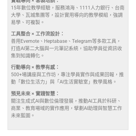
實戰導向 × 客製培訓：
15年數位教學經驗，服務鴻海、1111人力銀行、台南
大學、瓦城集團等，設計實用導向的教學模組，強調
易學、可複製。
工具整合 × 工作流設計：
善用Evernote、Heptabase、Telegram等多款工具，
打造AI第二大腦與一元筆記系統，協助學員從資訊收
集到知識轉化。
行動導向 × 教學有感：
500+場講座與工作坊，專注學員實作與成果回報，推
動「數位生活力」與「AI生活實驗室」教學風格。
預見未來 × 實踐智慧：
關注生成式AI與數位倫理發展，推動AI工具於科研、
商業、教育場域的實作應用，擘劃AI助理與智慧工作
未來藍圖。