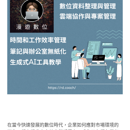
在當今快速發展的數位時代，企業如何應對市場環境的