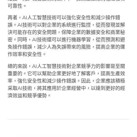
可靠性。
再者，AI人工智慧技術可以強化安全性和減少操作錯
誤。AI技術可以對企業的系統進行監控，從而發現並解
決可能存在的安全問題，保障企業的數據安全和商業秘
密。同時，AI技術還可以進行機器學習，從而預測和避
免操作錯誤，減少人為失誤帶來的風險，提高企業的運
作效率和安全性。
總的來說，AI人工智慧技術對企業競爭力的影響是至關
重要的。它可以幫助企業更好地了解客戶，提高生產效
率，強化安全性和減少操作錯誤。因此，企業應該積極
采取AI技術，將其應用於企業經營中，以達到更好的經
濟效益和競爭優勢。