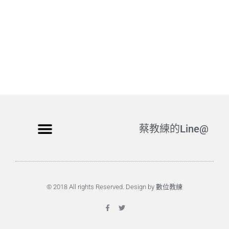
蔡教練的Line@
© 2018 All rights Reserved. Design by 數位教練