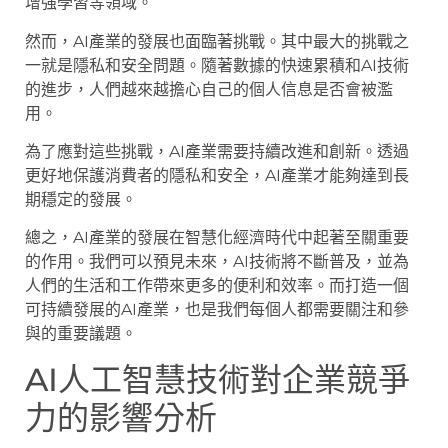
增強學習等領域。
然而，AI產業的發展也面臨著挑戰。其中最大的挑戰之
一就是隱私和安全問題。隨著數據的快速累積和AI技術
的進步，人們越來越擔心自己的個人信息是否會被濫
用。
為了應對這些挑戰，AI產業需要持續改進和創新。透過
更好地保護消費者的隱私和安全，AI產業才能夠達到長
期穩定的發展。
總之，AI產業的發展在智慧化經濟時代中起著至關重要
的作用。我們可以預見未來，AI技術將不斷普及，並為
人們的生活和工作帶來更多的便利和效率。而打造一個
可持續發展的AI產業，也是我們每個人都需要關注和參
與的重要議題。
AI人工智慧技術對企業競爭
力的影響分析