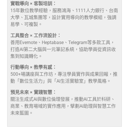
實戰導向 × 客製培訓：
15年數位教學經驗，服務鴻海、1111人力銀行、台南
大學、瓦城集團等，設計實用導向的教學模組，強調
易學、可複製。
工具整合 × 工作流設計：
善用Evernote、Heptabase、Telegram等多款工具，
打造AI第二大腦與一元筆記系統，協助學員從資訊收
集到知識轉化。
行動導向 × 教學有感：
500+場講座與工作坊，專注學員實作與成果回報，推
動「數位生活力」與「AI生活實驗室」教學風格。
預見未來 × 實踐智慧：
關注生成式AI與數位倫理發展，推動AI工具於科研、
商業、教育場域的實作應用，擘劃AI助理與智慧工作
未來藍圖。